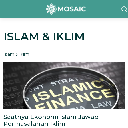
ISLAM & IKLIM
Contact
Tentang Kami
Islam & Iklim
Risalah
Team Kami
Galeri
Inisiatif
Sorotan Berita
Saatnya Ekonomi Islam Jawab
Permasalahan Iklim
Bahasa