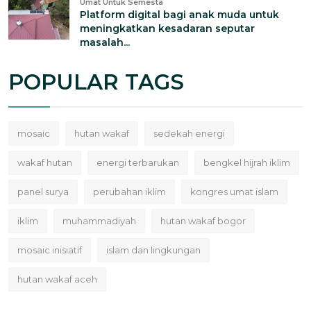
Umat Untuk Semesta
Platform digital bagi anak muda untuk
meningkatkan kesadaran seputar
masalah...
POPULAR TAGS
mosaic
hutan wakaf
sedekah energi
wakaf hutan
energi terbarukan
bengkel hijrah iklim
panel surya
perubahan iklim
kongres umat islam
iklim
muhammadiyah
hutan wakaf bogor
mosaic inisiatif
islam dan lingkungan
hutan wakaf aceh