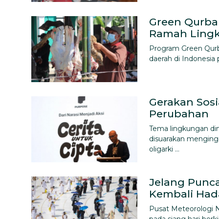
Green Qurba
Ramah Ling
Program Green Qurban
daerah di Indonesia 
Gerakan Sosia
Perubahan
Tema lingkungan dini
disuarakan menging
oligarki ...
Jelang Punca
Kembali Had
Pusat Meteorologi 