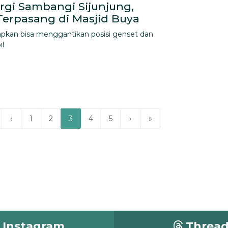
rgi Sambangi Sijunjung,
Terpasang di Masjid Buya
arapkan bisa menggantikan posisi genset dan
il
‹
1
2
3
4
5
›
»
Instagram
Threa