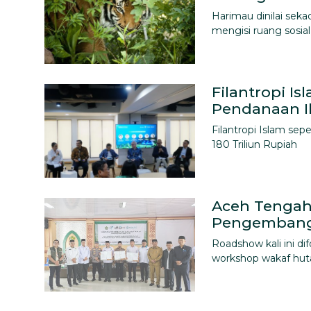
Harimau dinilai sek
mengisi ruang sosial
Filantropi I
Pendanaan I
Filantropi Islam sep
180 Triliun Rupiah
Aceh Tengah
Pengembang
Roadshow kali ini d
workshop wakaf hut