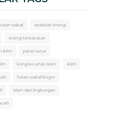
hutan wakaf
sedekah energi
energi terbarukan
h iklim
panel surya
lim
kongres umat islam
iklim
yah
hutan wakaf bogor
if
islam dan lingkungan
 aceh