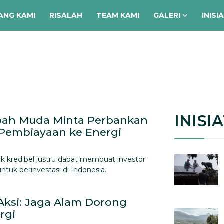
ANG KAMI
RISALAH
TEAM KAMI
GALERI
INISI
INISIA
abah Muda Minta Perbankan
 Pembiayaan ke Energi
k kredibel justru dapat membuat investor
untuk berinvestasi di Indonesia.
Aksi: Jaga Alam Dorong
rgi