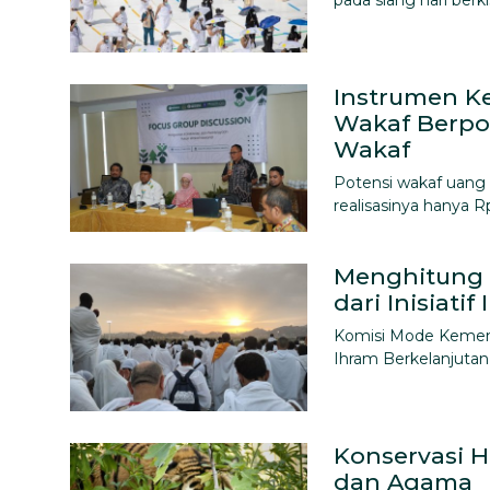
pada siang hari berk
Instrumen K
Wakaf Berpot
Wakaf
Potensi wakaf uang 
realisasinya hanya Rp 
Menghitung 
dari Inisiati
Komisi Mode Kement
Ihram Berkelanjutan
Konservasi 
dan Agama