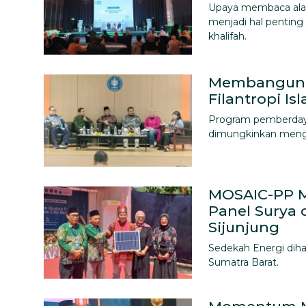
Bahasa
Upaya membaca alam 
menjadi hal penting
khalifah.
Membangunk
Filantropi I
Program pemberdayaa
dimungkinkan mengg
MOSAIC-PP 
Panel Surya d
Sijunjung
Sedekah Energi dihar
Sumatra Barat.