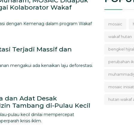
uharam, MOSAIC Didapuk
ai Kolaborator Wakaf
asi dengan Kemenag dalam program Wakaf
mosaic
wakaf hutan
asi Terjadi Massif dan
bengkel hijra
perubahan ik
an mengakui ada kenaikan laju deforestasi.
muhammadi
mosaic inisiat
 dan Adat Desak
hutan wakaf
zin Tambang di-Pulau Kecil
au-pulau kecil dinilai mempercepat
rparah krisis iklim.