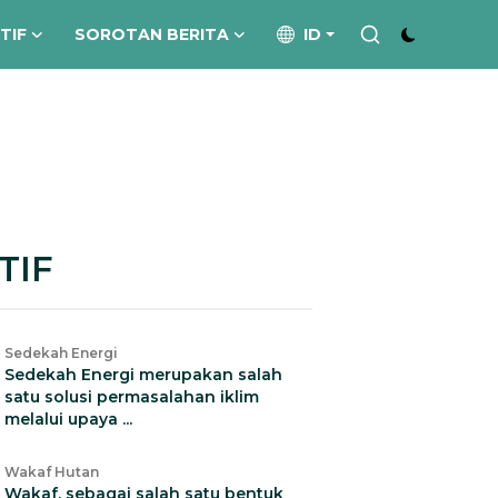
ATIF
SOROTAN BERITA
ID
TIF
Sedekah Energi
Sedekah Energi merupakan salah
satu solusi permasalahan iklim
melalui upaya ...
Wakaf Hutan
Wakaf, sebagai salah satu bentuk