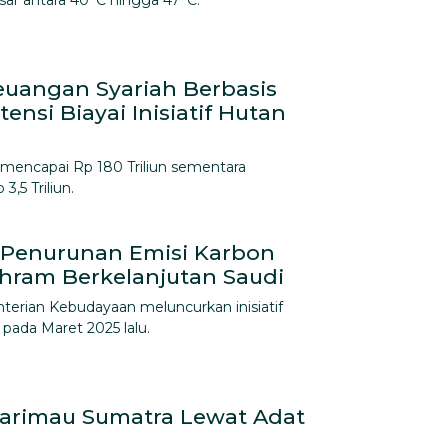
isar antara 40°C hingga 47°C.
euangan Syariah Berbasis
ensi Biayai Inisiatif Hutan
mencapai Rp 180 Triliun sementara
3,5 Triliun.
Penurunan Emisi Karbon
f Ihram Berkelanjutan Saudi
erian Kebudayaan meluncurkan inisiatif
 pada Maret 2025 lalu.
Harimau Sumatra Lewat Adat