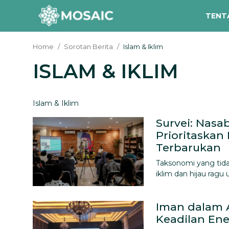
TENT
Home
Sorotan Berita
Islam & Iklim
ISLAM & IKLIM
Contact
Tentang Kami
Islam & Iklim
Risalah
Survei: Nas
Team Kami
Prioritaskan
Terbarukan
Galeri
Taksonomi yang tida
iklim dan hijau ragu 
Inisiatif
Sorotan Berita
Iman dalam 
Keadilan Ene