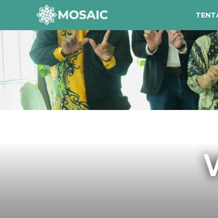
TENT
Contact
Tentang Kami
Risalah
Team Kami
Galeri
Inisiatif
Sorotan Berita