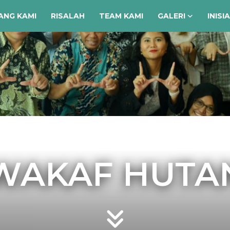
ANG KAMI
RISALAH
TEAM KAMI
GALERI
INISI
WAKAF HUTA