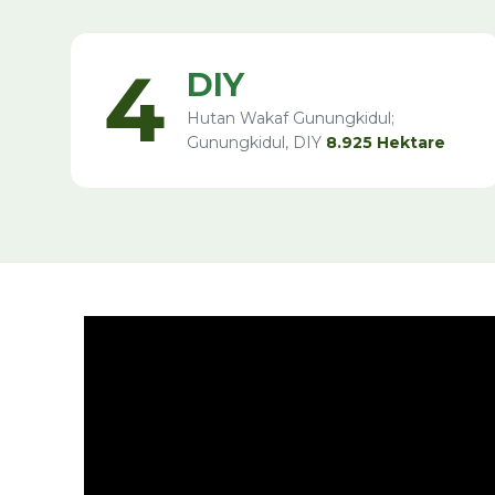
4
DIY
Hutan Wakaf Gunungkidul;
Gunungkidul, DIY
8.925 Hektare