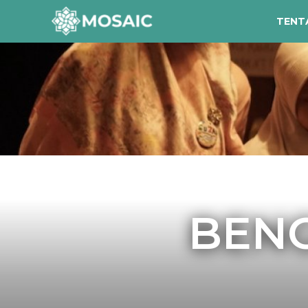
TENT
Contact
Tentang Kami
Risalah
Team Kami
Galeri
BENG
Inisiatif
Sorotan Berita