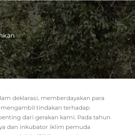
uhkan
alam deklarasi, memberdayakan para
mengambil tindakan terhadap
penting dari gerakan kami. Pada tahun
ya dan inkubator iklim pemuda