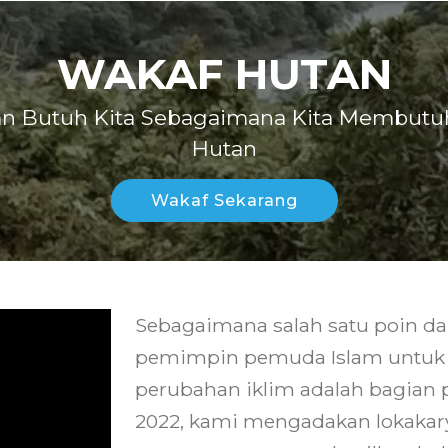
WAKAF HUTAN
n Butuh Kita Sebagaimana Kita Membut
Hutan
Wakaf Sekarang
Sebagaimana salah satu poin d
pemimpin pemuda Islam untuk 
perubahan iklim adalah bagian 
2022, kami mengadakan lokakar