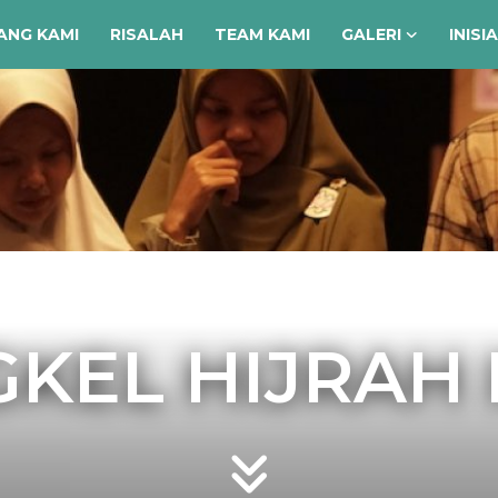
ANG KAMI
RISALAH
TEAM KAMI
GALERI
INISI
KEL HIJRAH 