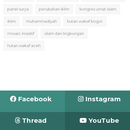
panel surya
perubahan iklim
kongres umat islam
iklim
muhammadiyah
hutan wakaf bogor
mosaic inisiatif
islam dan lingkungan
hutan wakaf aceh
Facebook
Instagram
Thread
YouTube