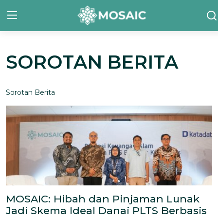
SOROTAN BERITA
Contact
Tentang Kami
Sorotan Berita
Risalah
Team Kami
Galeri
Inisiatif
Sorotan Berita
MOSAIC: Hibah dan Pinjaman Lunak
Jadi Skema Ideal Danai PLTS Berbasis
Bahasa