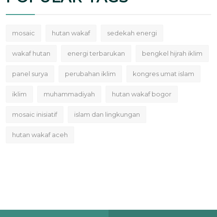
mosaic
hutan wakaf
sedekah energi
wakaf hutan
energi terbarukan
bengkel hijrah iklim
panel surya
perubahan iklim
kongres umat islam
iklim
muhammadiyah
hutan wakaf bogor
mosaic inisiatif
islam dan lingkungan
hutan wakaf aceh