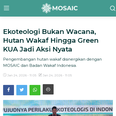
Ekoteologi Bukan Wacana,
Contact
Hutan Wakaf Hingga Green
Tentang Kami
KUA Jadi Aksi Nyata
Risalah
Pengembangan hutan wakaf disinergikan dengan
MOSAIC dan Badan Wakaf Indonesia.
Team Kami
Jan 24, 2026 - 11:05
Jan 24, 2026 - 11:05
Galeri
Inisiatif
Sorotan Berita
Bahasa