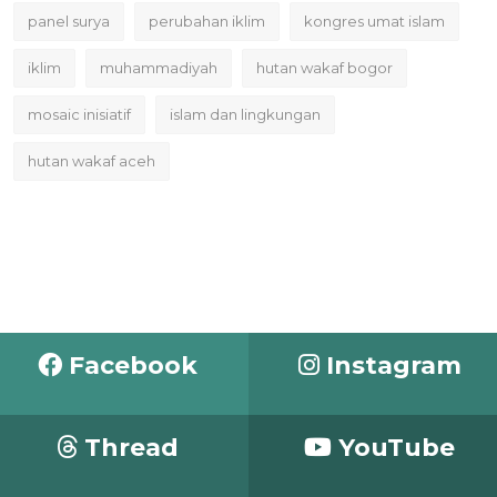
panel surya
perubahan iklim
kongres umat islam
iklim
muhammadiyah
hutan wakaf bogor
mosaic inisiatif
islam dan lingkungan
hutan wakaf aceh
Facebook
Instagram
Thread
YouTube