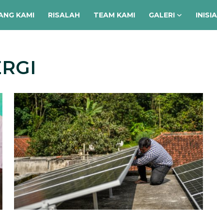
ANG KAMI
RISALAH
TEAM KAMI
GALERI
INISI
ERGI