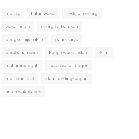
mosaic
hutan wakaf
sedekah energi
wakaf hutan
energi terbarukan
bengkel hijrah iklim
panel surya
perubahan iklim
kongres umat islam
iklim
muhammadiyah
hutan wakaf bogor
mosaic inisiatif
islam dan lingkungan
hutan wakaf aceh