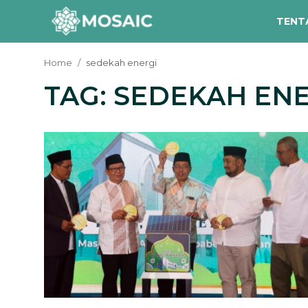
TENT
Home
sedekah energi
TAG: SEDEKAH EN
Contact
Tentang Kami
Risalah
Team Kami
Galeri
Inisiatif
Sorotan Berita