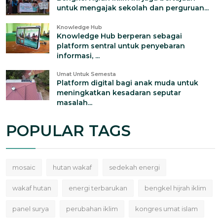
untuk mengajak sekolah dan perguruan...
Knowledge Hub
Knowledge Hub berperan sebagai
platform sentral untuk penyebaran
informasi, ...
Umat Untuk Semesta
Platform digital bagi anak muda untuk
meningkatkan kesadaran seputar
masalah...
POPULAR TAGS
mosaic
hutan wakaf
sedekah energi
wakaf hutan
energi terbarukan
bengkel hijrah iklim
panel surya
perubahan iklim
kongres umat islam