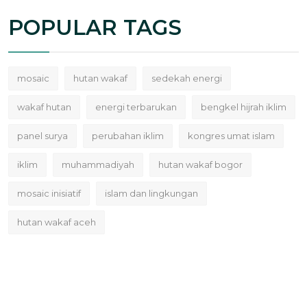
POPULAR TAGS
mosaic
hutan wakaf
sedekah energi
wakaf hutan
energi terbarukan
bengkel hijrah iklim
panel surya
perubahan iklim
kongres umat islam
iklim
muhammadiyah
hutan wakaf bogor
mosaic inisiatif
islam dan lingkungan
hutan wakaf aceh