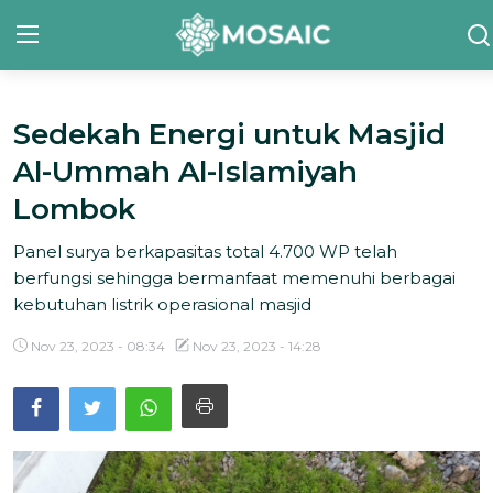
Sedekah Energi untuk Masjid
Contact
Al-Ummah Al-Islamiyah
Tentang Kami
Lombok
Risalah
Panel surya berkapasitas total 4.700 WP telah
berfungsi sehingga bermanfaat memenuhi berbagai
Team Kami
kebutuhan listrik operasional masjid
Galeri
Nov 23, 2023 - 08:34
Nov 23, 2023 - 14:28
Inisiatif
Sorotan Berita
Bahasa