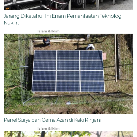
Jarang Diketahui, Ini Enam Pemanfaatan Teknologi
Nuklir...
Dec 11, 2025
Islam & Iklim
Panel Surya dan Gema Azan di Kaki Rinjani
Oct 19, 2023
Islam & Iklim