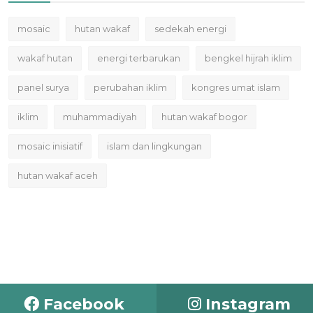
mosaic
hutan wakaf
sedekah energi
wakaf hutan
energi terbarukan
bengkel hijrah iklim
panel surya
perubahan iklim
kongres umat islam
iklim
muhammadiyah
hutan wakaf bogor
mosaic inisiatif
islam dan lingkungan
hutan wakaf aceh
Facebook
Instagram