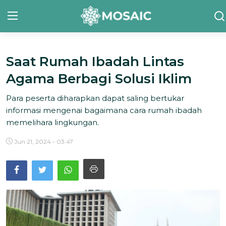
Saat Rumah Ibadah Lintas
Contact
Agama Berbagi Solusi Iklim
Tentang Kami
Para peserta diharapkan dapat saling bertukar
Risalah
informasi mengenai bagaimana cara rumah ibadah
memelihara lingkungan.
Team Kami
Jun 21, 2024 - 03:47
Galeri
Inisiatif
Sorotan Berita
Bahasa