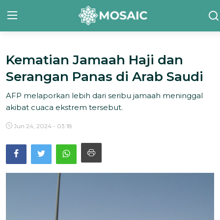
Kematian Jamaah Haji dan
Contact
Serangan Panas di Arab Saudi
Tentang Kami
AFP melaporkan lebih dari seribu jamaah meninggal
Risalah
akibat cuaca ekstrem tersebut.
Team Kami
Jun 24, 2024 - 03:18
Galeri
Inisiatif
Sorotan Berita
Bahasa