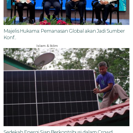
Majelis Hukama: Pemanasan Global akan Jadi Sumber
Konf...
Nov 11, 2024
Islam & Iklim
Sedekah Energi Siap Berkontribusi dalam Crowd