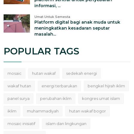
informasi, ...
Umat Untuk Semesta
Platform digital bagi anak muda untuk
meningkatkan kesadaran seputar
masalah...
POPULAR TAGS
mosaic
hutan wakaf
sedekah energi
wakaf hutan
energi terbarukan
bengkel hijrah iklim
panel surya
perubahan iklim
kongres umat islam
iklim
muhammadiyah
hutan wakaf bogor
mosaic inisiatif
islam dan lingkungan