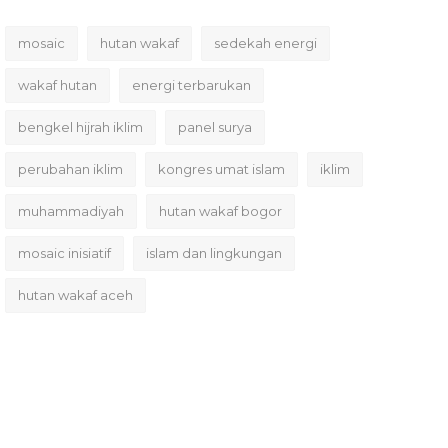
mosaic
hutan wakaf
sedekah energi
wakaf hutan
energi terbarukan
bengkel hijrah iklim
panel surya
perubahan iklim
kongres umat islam
iklim
muhammadiyah
hutan wakaf bogor
mosaic inisiatif
islam dan lingkungan
hutan wakaf aceh