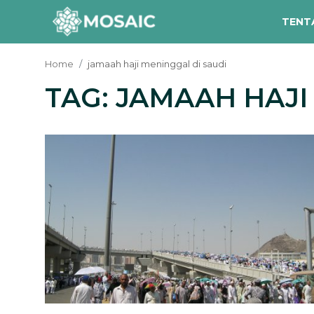
TENT
Home
jamaah haji meninggal di saudi
TAG: JAMAAH HAJI
Contact
Tentang Kami
Risalah
Team Kami
Galeri
Inisiatif
Sorotan Berita