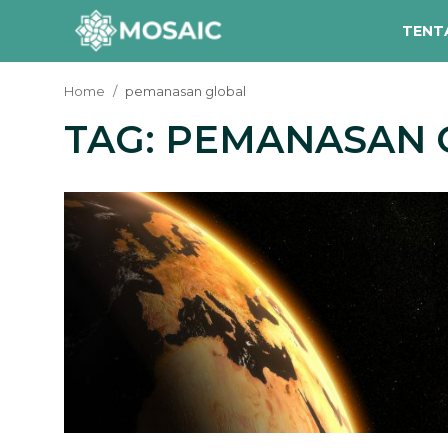
TENT
Home
pemanasan global
TAG: PEMANASAN
Contact
Tentang Kami
Risalah
Team Kami
Galeri
Inisiatif
Sorotan Berita