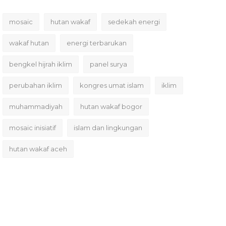
mosaic
hutan wakaf
sedekah energi
wakaf hutan
energi terbarukan
bengkel hijrah iklim
panel surya
perubahan iklim
kongres umat islam
iklim
muhammadiyah
hutan wakaf bogor
mosaic inisiatif
islam dan lingkungan
hutan wakaf aceh