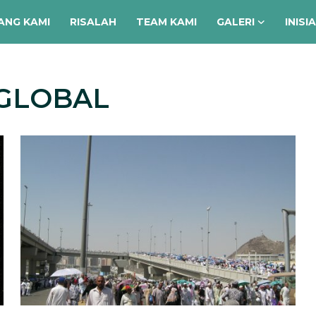
ANG KAMI
RISALAH
TEAM KAMI
GALERI
INISI
 GLOBAL