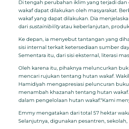
Di tengah perubahan iklim yang terjadi dan
wakaf dapat dilakukan oleh masyarakat. Be
wakaf yang dapat dilakukan.
Dia menjelaska
dari
sustainibility
atau keberlanjutan, produk
Ke depan, ia menyebut tantangan yang diha
sisi internal terkait ketersediaan sumber da
Sementara itu, dari sisi eksternal, literasi 
Oleh karena itu, pihaknya meluncurkan b
mencari rujukan tentang hutan wakaf.
Waki
Hamidiyah mengapresiasi peluncuran buk
menambah khazanah tentang hutan wakaf. 
dalam pengelolaan hutan wakaf."Kami meny
Emmy mengatakan dari total 57 hektar waka
Selanjutnya, digunakan pesantren, sekolah,