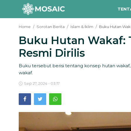
TENT
Home
Sorotan Berita
Islam & Iklim
Buku Hutan Wakaf:
Buku Hutan Wakaf: T
Contact
Resmi Dirilis
Tentang Kami
Risalah
Buku tersebut berisi tentang konsep hutan waka
wakaf.
Team Kami
Sep 27, 2024 - 03:17
Galeri
Inisiatif
Sorotan Berita