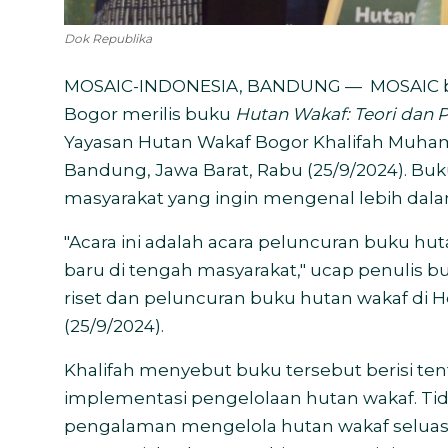
Dok Republika
MOSAIC-INDONESIA, BANDUNG — MOSAIC be
Bogor merilis b
uku
Hutan Wakaf: Teori dan P
Yayasan Hutan Wakaf Bogor Khalifah Muham
Bandung, Jawa Barat, Rabu (25/9/2024). Buk
masyarakat yang ingin mengenal lebih dala
"Acara ini adalah acara peluncuran buku huta
baru di tengah masyarakat," ucap penulis 
riset dan peluncuran buku hutan wakaf di 
(25/9/2024).
Khalifah menyebut buku tersebut berisi te
implementasi pengelolaan hutan wakaf. Tida
pengalaman mengelola hutan wakaf seluas 