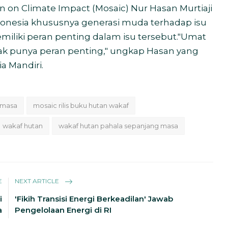
 on Climate Impact (Mosaic) Nur Hasan Murtiaji
onesia khususnya generasi muda terhadap isu
memiliki peran penting dalam isu tersebut."Umat
ak punya peran penting," ungkap Hasan yang
a Mandiri.
 masa
mosaic rilis buku hutan wakaf
wakaf hutan
wakaf hutan pahala sepanjang masa
E
NEXT ARTICLE
i
'Fikih Transisi Energi Berkeadilan' Jawab
a
Pengelolaan Energi di RI