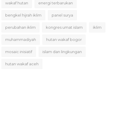
wakaf hutan
energi terbarukan
bengkel hijrah iklim
panel surya
perubahan iklim
kongres umat islam
iklim
muhammadiyah
hutan wakaf bogor
mosaic inisiatif
islam dan lingkungan
hutan wakaf aceh