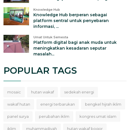
Knowledge Hub
Knowledge Hub berperan sebagai
platform sentral untuk penyebaran
informasi, ...
Umat Untuk Semesta
Platform digital bagi anak muda untuk
meningkatkan kesadaran seputar
masalah...
POPULAR TAGS
mosaic
hutan wakaf
sedekah energi
wakaf hutan
energi terbarukan
bengkel hijrah iklim
panel surya
perubahan iklim
kongres umat islam
iklim
muhammadiyah
hutan wakaf bogor