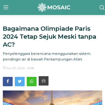
Bagaimana Olimpiade Paris
Contact
2024 Tetap Sejuk Meski tanpa
Tentang Kami
AC?
Risalah
Penyelenggara berencana menggunakan sistem
pendingin air di bawah Perkampungan Atlet.
Team Kami
Jun 30, 2024 - 16:38
Galeri
Inisiatif
Sorotan Berita
Bahasa