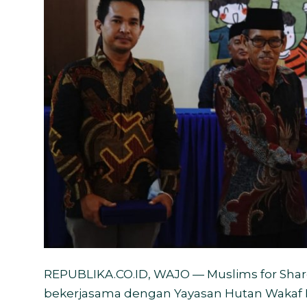
Bahasa
REPUBLIKA.CO.ID, WAJO — Muslims for Shar
bekerjasama dengan Yayasan Hutan Wakaf