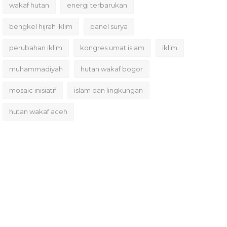
wakaf hutan
energi terbarukan
bengkel hijrah iklim
panel surya
perubahan iklim
kongres umat islam
iklim
muhammadiyah
hutan wakaf bogor
mosaic inisiatif
islam dan lingkungan
hutan wakaf aceh