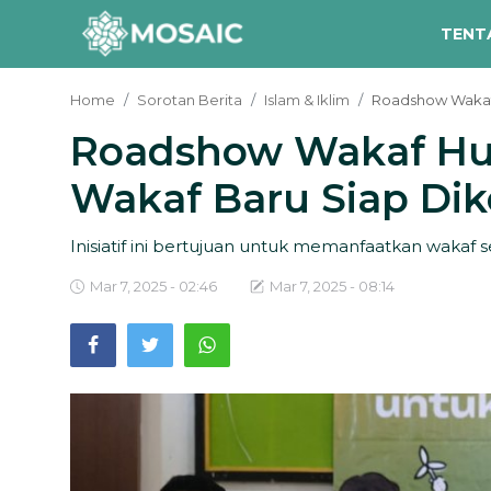
TENT
Home
Sorotan Berita
Islam & Iklim
Roadshow Wakaf 
Roadshow Wakaf Hut
Contact
Wakaf Baru Siap Dik
Tentang Kami
Risalah
Inisiatif ini bertujuan untuk memanfaatkan wakaf s
Team Kami
Mar 7, 2025 - 02:46
Mar 7, 2025 - 08:14
Galeri
Inisiatif
Sorotan Berita