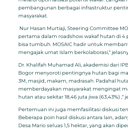
pembangunan berbagai infrastruktur pent
masyarakat.
Nur Hasan Murtiaji, Steering Committee M
pertama dalam roadshow wakaf hutan di 4 
bisa tumbuh. MOSAIC hadir untuk memban
mengajak umat Islam berkolaborasi," jelasny
Dr. Khalifah Muhamad Ali, akademisi dari I
Bogor menyoroti pentingnya hutan bagi mas
3M, masjid, makam, madrasah. Padahal huta
memberdayakan masyarakat mengingat masih
hutan atau sekitar 18,46 juta jiwa (63,43%) ," je
Pertemuan ini juga memfasilitasi diskusi te
Beberapa poin hasil diskusi antara lain, ad
Desa Mario seluas 1,5 hektar, yang akan dipe