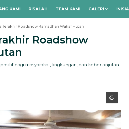
ANG KAMI
RISALAH
TEAM KAMI
GALERI
INISI
ta Terakhir Roadshow Ramadhan Wakaf Hutan
erakhir Roadshow
utan
positif bagi masyarakat, lingkungan, dan keberlanjutan