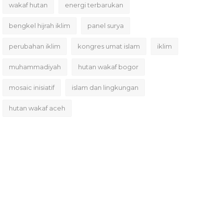
wakaf hutan
energi terbarukan
bengkel hijrah iklim
panel surya
perubahan iklim
kongres umat islam
iklim
muhammadiyah
hutan wakaf bogor
mosaic inisiatif
islam dan lingkungan
hutan wakaf aceh