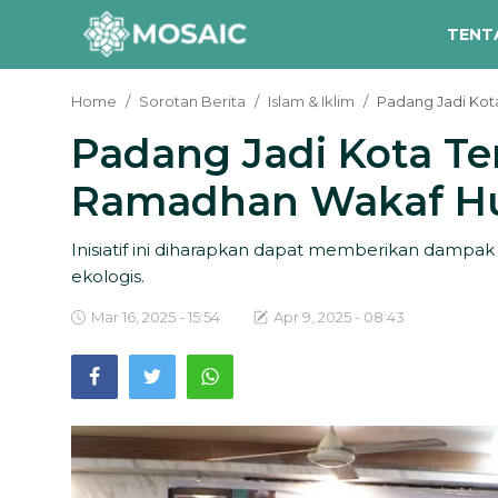
TENT
Home
Sorotan Berita
Islam & Iklim
Padang Jadi Ko
Padang Jadi Kota T
Contact
Ramadhan Wakaf H
Tentang Kami
Risalah
Inisiatif ini diharapkan dapat memberikan dampak 
ekologis.
Team Kami
Mar 16, 2025 - 15:54
Apr 9, 2025 - 08:43
Galeri
Inisiatif
Sorotan Berita