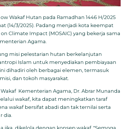
ow Wakaf Hutan pada Ramadhan 1446 H/2025
mat (14/3/2025). Padang menjadi kota keempat
 on Climate Impact (MOSAIC) yang bekerja sama
ementerian Agama.
g misi pelestarian hutan berkelanjutan
ilantropi Islam untuk menyediakan pembiayaan
 ini dihadiri oleh berbagai elemen, termasuk
misi, dan tokoh masyarakat.
n Wakaf Kementerian Agama, Dr. Abrar Munanda
lalui wakaf, kita dapat meningkatkan taraf
 wakaf bersifat abadi dan tak ternilai serta
 dia.
a jika dikelola dengan konsep wakaf. "Semoga