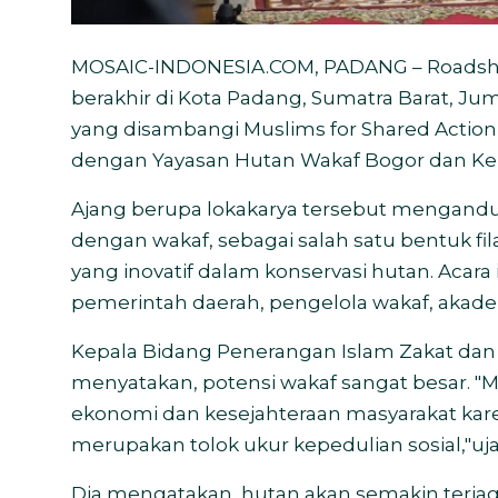
MOSAIC-INDONESIA.COM,
PADANG – Roadsh
berakhir di Kota Padang, Sumatra Barat, Ju
yang disambangi Muslims for Shared Action
dengan Yayasan Hutan Wakaf Bogor dan K
Ajang berupa lokakarya tersebut mengandun
dengan wakaf, sebagai salah satu bentuk f
yang inovatif dalam konservasi hutan. Acara
pemerintah daerah, pengelola wakaf, akade
Kepala Bidang Penerangan Islam Zakat da
menyatakan, potensi wakaf sangat besar. "Me
ekonomi dan kesejahteraan masyarakat karena
merupakan tolok ukur kepedulian sosial,"ujar
Dia mengatakan, hutan akan semakin terjag