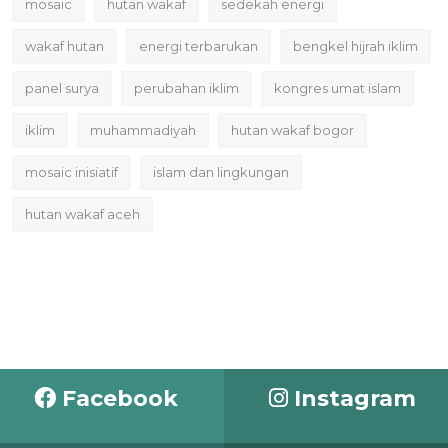
mosaic
hutan wakaf
sedekah energi
wakaf hutan
energi terbarukan
bengkel hijrah iklim
panel surya
perubahan iklim
kongres umat islam
iklim
muhammadiyah
hutan wakaf bogor
mosaic inisiatif
islam dan lingkungan
hutan wakaf aceh
Facebook
Instagram