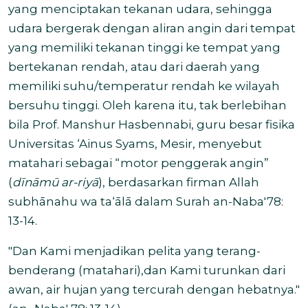
yang menciptakan tekanan udara, sehingga
udara bergerak dengan aliran angin dari tempat
yang memiliki tekanan tinggi ke tempat yang
bertekanan rendah, atau dari daerah yang
memiliki suhu/temperatur rendah ke wilayah
bersuhu tinggi. Oleh karena itu, tak berlebihan
bila Prof. Manshur Hasbennabi, guru besar fisika
Universitas ‘Ainus Syams, Mesir, menyebut
matahari sebagai “motor penggerak angin”
(
dīnāmū ar-riyā
),
berdasarkan firman Allah
subh
ā
nahu wa ta‘
ā
l
ā
dalam Surah an-Naba
′
78:
13-14.
"Dan Kami menjadikan pelita yang terang-
benderang (matahari),dan Kami turunkan dari
awan, air hujan yang tercurah dengan hebatnya."