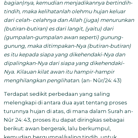
bagian)nya, kemudian menjadikannya bertindih-
tindih, maka kelihatanlah olehmu hujan keluar
dari celah- celahnya dan Allah (juga) menurunkan
(butiran-butiran) es dari langit, (yaitu) dari
(gumpalan-gumpalan awan seperti) gunung-
gunung, maka ditimpakan-Nya (butiran-butiran)
es itu kepada siapa yang dikehendaki-Nya dan
dipalingkan-Nya dari siapa yang dikehendaki-
Nya. Kilauan kilat awan itu hampir-hampir
menghilangkan penglihatan.
(an- Nūr/24: 43)
Terdapat sedikit perbedaan yang saling
melengkapi di antara dua ayat tentang proses
turunnya hujan di atas, di mana dalam Surah an-
Nūr 24: 43, proses itu dapat diringkas sebagai
berikut: awan bergerak, lalu berkumpul,
kemudian bergumpal/saling tindih, untuk