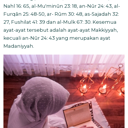
Nah
l 16: 65, al-Mu
′
minūn 23: 18, an-Nūr 24: 43, al-
Furqān 25: 48-50, ar- Rūm 30: 48, as-Sajadah 32:
27, Fush
ilat 41: 39 dan al-Mulk 67: 30. Kesemua
ayat-ayat tersebut adalah ayat-ayat Makkiyyah,
kecuali an-Nūr 24: 43 yang merupakan ayat
Madaniyyah.