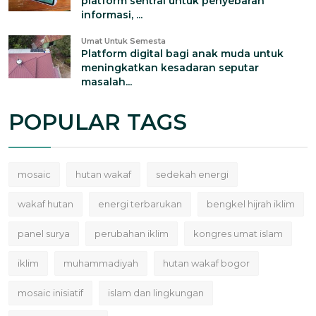
platform sentral untuk penyebaran
informasi, ...
Umat Untuk Semesta
Platform digital bagi anak muda untuk
meningkatkan kesadaran seputar
masalah...
POPULAR TAGS
mosaic
hutan wakaf
sedekah energi
wakaf hutan
energi terbarukan
bengkel hijrah iklim
panel surya
perubahan iklim
kongres umat islam
iklim
muhammadiyah
hutan wakaf bogor
mosaic inisiatif
islam dan lingkungan