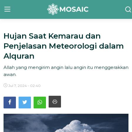
Hujan Saat Kemarau dan
Contact
Penjelasan Meteorologi dalam
Tentang Kami
Alquran
Risalah
Allah yang mengirim angin lalu angin itu menggerakkan
awan.
Team Kami
Jul 7, 2024 - 02:40
Galeri
Inisiatif
Sorotan Berita
Bahasa