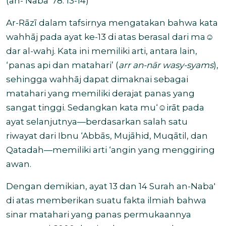
(
an- Naba
′ 7
8: 13-14)
Ar-R
ā
z
ī
dalam tafsirnya mengatakan bahwa kata
wahh
ā
j
pada ayat ke-13 di atas berasal dari ma
☺
dar
al-wahj
. Kata ini memiliki arti, antara lain,
‘panas api dan matahari’ (
arr an-nār wasy-syams
),
sehingga
wahh
ā
j
dapat dimaknai sebagai
matahari yang memiliki derajat panas yang
sangat tinggi. Sedangkan kata
mu‘
☺
ir
ā
t
pada
ayat selanjutnya—berdasarkan salah satu
riwayat dari Ibnu
‘
Abb
ā
s, Muj
ā
hid, Muq
ā
til, dan
Qatadah—memiliki arti ‘angin yang menggiring
awan.
Dengan demikian, ayat 13 dan 14 Surah an-Naba
′
di atas memberikan suatu fakta ilmiah bahwa
sinar matahari yang panas permukaannya