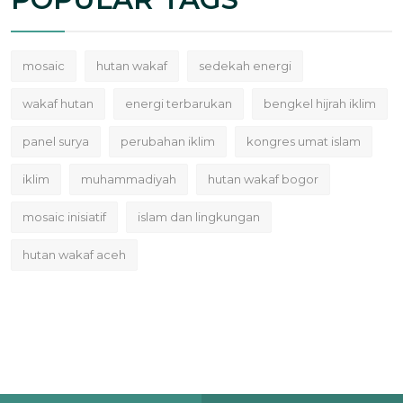
mosaic
hutan wakaf
sedekah energi
wakaf hutan
energi terbarukan
bengkel hijrah iklim
panel surya
perubahan iklim
kongres umat islam
iklim
muhammadiyah
hutan wakaf bogor
mosaic inisiatif
islam dan lingkungan
hutan wakaf aceh