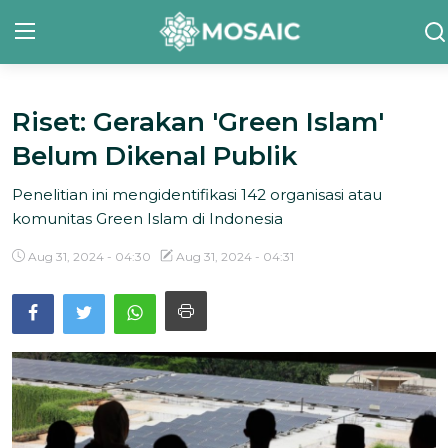
Riset: Gerakan 'Green Islam'
Contact
Belum Dikenal Publik
Tentang Kami
Penelitian ini mengidentifikasi 142 organisasi atau
Risalah
komunitas Green Islam di Indonesia
Team Kami
Aug 31, 2024 - 04:30
Aug 31, 2024 - 04:31
Galeri
Inisiatif
Sorotan Berita
Bahasa