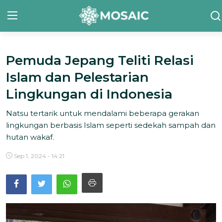
Pemuda Jepang Teliti Relasi
Contact
Islam dan Pelestarian
Tentang Kami
Lingkungan di Indonesia
Risalah
Natsu tertarik untuk mendalami beberapa gerakan
lingkungan berbasis Islam seperti sedekah sampah dan
Team Kami
hutan wakaf.
Galeri
Sep 1, 2024 - 14:21
Inisiatif
Sorotan Berita
Bahasa