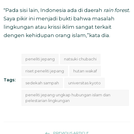
"Pada sisi lain, Indonesia ada di daerah
rain forest.
Saya pikir ini menjadi bukti bahwa masalah
lingkungan atau krissi iklim sangat terkait
dengen kehidupan orang islam,”kata dia.
peneliti jepang
natsuki chubachi
riset peneliti jepang
hutan wakaf
Tags:
sedekah sampah
universitas kyoto
peneliti jepang ungkap hubungan islam dan
pelestarian lingkungan
PREVIOUS ARTICLE