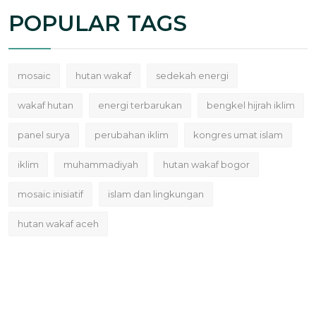
POPULAR TAGS
mosaic
hutan wakaf
sedekah energi
wakaf hutan
energi terbarukan
bengkel hijrah iklim
panel surya
perubahan iklim
kongres umat islam
iklim
muhammadiyah
hutan wakaf bogor
mosaic inisiatif
islam dan lingkungan
hutan wakaf aceh