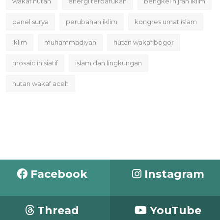
wakaf hutan
energi terbarukan
bengkel hijrah iklim
panel surya
perubahan iklim
kongres umat islam
iklim
muhammadiyah
hutan wakaf bogor
mosaic inisiatif
islam dan lingkungan
hutan wakaf aceh
Facebook
Instagram
Thread
YouTube