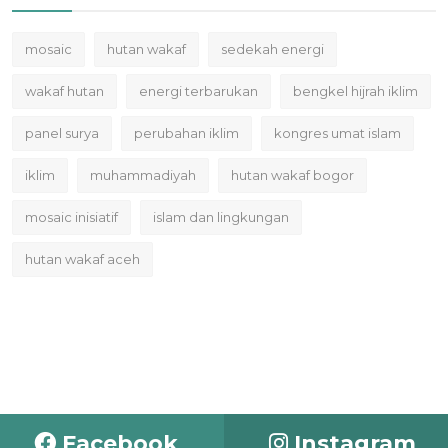
mosaic
hutan wakaf
sedekah energi
wakaf hutan
energi terbarukan
bengkel hijrah iklim
panel surya
perubahan iklim
kongres umat islam
iklim
muhammadiyah
hutan wakaf bogor
mosaic inisiatif
islam dan lingkungan
hutan wakaf aceh
Facebook
Instagram