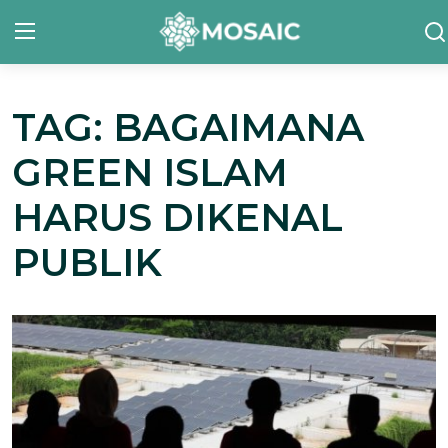
TAG: BAGAIMANA
Contact
GREEN ISLAM
Tentang Kami
HARUS DIKENAL
Risalah
PUBLIK
Team Kami
Galeri
Inisiatif
Sorotan Berita
Bahasa