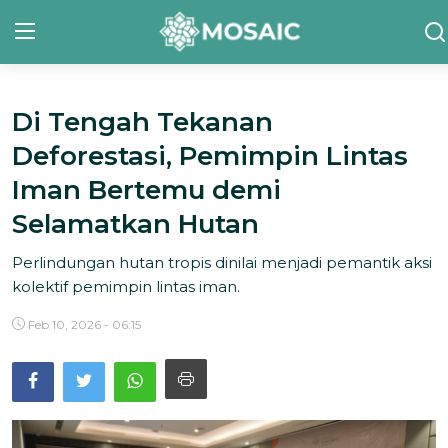
Di Tengah Tekanan
Contact
Deforestasi, Pemimpin Lintas
Tentang Kami
Iman Bertemu demi
Risalah
Selamatkan Hutan
Team Kami
Perlindungan hutan tropis dinilai menjadi pemantik aksi
kolektif pemimpin lintas iman.
Galeri
Feb 10, 2026 - 06:15
Inisiatif
Sorotan Berita
Bahasa