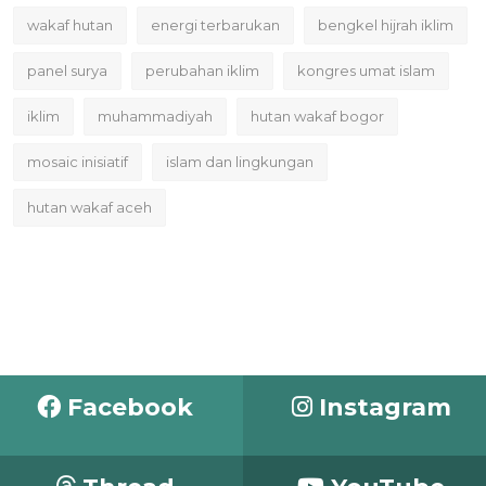
wakaf hutan
energi terbarukan
bengkel hijrah iklim
panel surya
perubahan iklim
kongres umat islam
iklim
muhammadiyah
hutan wakaf bogor
mosaic inisiatif
islam dan lingkungan
hutan wakaf aceh
Facebook
Instagram