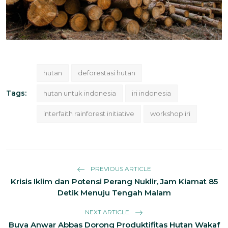
hutan
deforestasi hutan
Tags:
hutan untuk indonesia
iri indonesia
interfaith rainforest initiative
workshop iri
PREVIOUS ARTICLE
Krisis Iklim dan Potensi Perang Nuklir, Jam Kiamat 85
Detik Menuju Tengah Malam
NEXT ARTICLE
Buya Anwar Abbas Dorong Produktifitas Hutan Wakaf