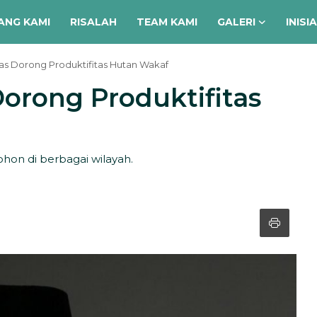
ANG KAMI
RISALAH
TEAM KAMI
GALERI
INISI
s Dorong Produktifitas Hutan Wakaf
orong Produktifitas
on di berbagai wilayah.