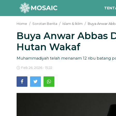
TENT
Home
Sorotan Berita
Islam & Iklim
Buya Anwar Abba
Buya Anwar Abbas D
Contact
Hutan Wakaf
Tentang Kami
Risalah
Muhammadiyah telah menanam 12 ribu batang poh
Team Kami
Feb 26, 2026 - 15:22
Galeri
Inisiatif
Sorotan Berita