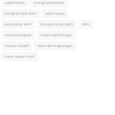
wakaf hutan
energi terbarukan
bengkel hijrah iklim
panel surya
perubahan iklim
kongres umat islam
iklim
muhammadiyah
hutan wakaf bogor
mosaic inisiatif
islam dan lingkungan
hutan wakaf aceh