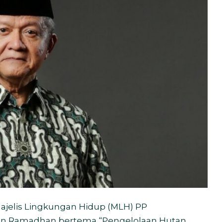
elis Lingkungan Hidup (MLH) PP
n Ramadhan bertema “Pengelolaan Hutan