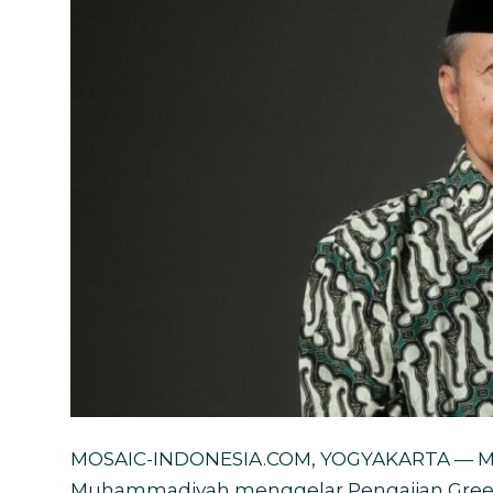
Bahasa
MOSAIC-INDONESIA.COM, YOGYAKARTA — Maj
Muhammadiyah menggelar Pengajian Gree