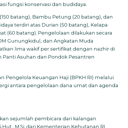
asi fungsi konservasi dan budidaya.
 (150 batang), Bambu Petung (20 batang), dan
aya terdiri atas Durian (50 batang), Kelapa
kat (60 batang). Pengelolaan dilakukan secara
PDM Gunungkidul, dan Angkatan Muda
n lima wakif per sertifikat dengan nazhir di
h Panti Asuhan dan Pondok Pesantren
n Pengelola Keuangan Haji (BPKH RI) melalui
sinergi antara pengelolaan dana umat dan agenda
an sejumlah pembicara dari kalangan
S.Hut., M.Si. dari Kementerian Kehutanan RI