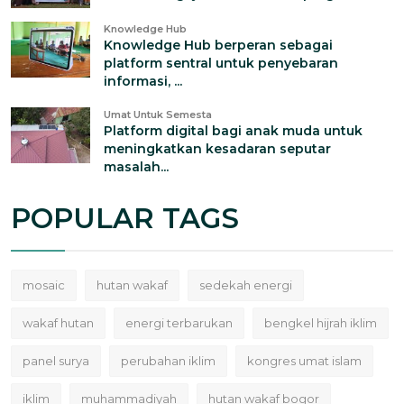
Knowledge Hub
Knowledge Hub berperan sebagai
platform sentral untuk penyebaran
informasi, ...
Umat Untuk Semesta
Platform digital bagi anak muda untuk
meningkatkan kesadaran seputar
masalah...
POPULAR TAGS
mosaic
hutan wakaf
sedekah energi
wakaf hutan
energi terbarukan
bengkel hijrah iklim
panel surya
perubahan iklim
kongres umat islam
iklim
muhammadiyah
hutan wakaf bogor