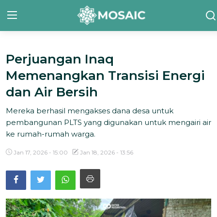
Perjuangan Inaq
Contact
Memenangkan Transisi Energi
Tentang Kami
dan Air Bersih
Risalah
Mereka berhasil mengakses dana desa untuk
pembangunan PLTS yang digunakan untuk mengairi air
Team Kami
ke rumah-rumah warga.
Galeri
Jan 17, 2026 - 15:00
Jan 18, 2026 - 13:56
Inisiatif
Sorotan Berita
Bahasa