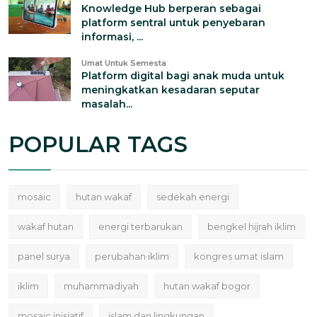
Knowledge Hub berperan sebagai
platform sentral untuk penyebaran
informasi, ...
Umat Untuk Semesta
Platform digital bagi anak muda untuk
meningkatkan kesadaran seputar
masalah...
POPULAR TAGS
mosaic
hutan wakaf
sedekah energi
wakaf hutan
energi terbarukan
bengkel hijrah iklim
panel surya
perubahan iklim
kongres umat islam
iklim
muhammadiyah
hutan wakaf bogor
mosaic inisiatif
islam dan lingkungan