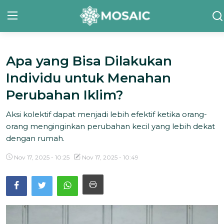
Apa yang Bisa Dilakukan
Contact
Individu untuk Menahan
Tentang Kami
Perubahan Iklim?
Risalah
Aksi kolektif dapat menjadi lebih efektif ketika orang-
orang menginginkan perubahan kecil yang lebih dekat
Team Kami
dengan rumah.
Galeri
Nov 17, 2025 - 10:25
Nov 17, 2025 - 10:49
Inisiatif
Sorotan Berita
Bahasa