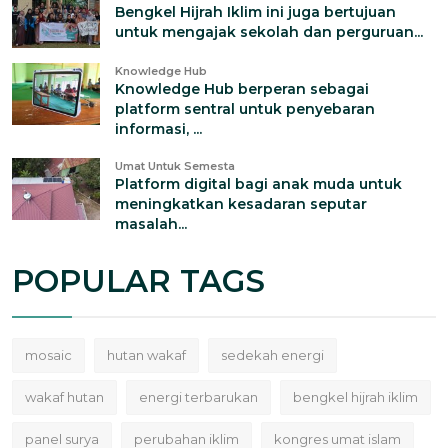
Bengkel Hijrah Iklim ini juga bertujuan
untuk mengajak sekolah dan perguruan...
Knowledge Hub
Knowledge Hub berperan sebagai
platform sentral untuk penyebaran
informasi, ...
Umat Untuk Semesta
Platform digital bagi anak muda untuk
meningkatkan kesadaran seputar
masalah...
POPULAR TAGS
mosaic
hutan wakaf
sedekah energi
wakaf hutan
energi terbarukan
bengkel hijrah iklim
panel surya
perubahan iklim
kongres umat islam