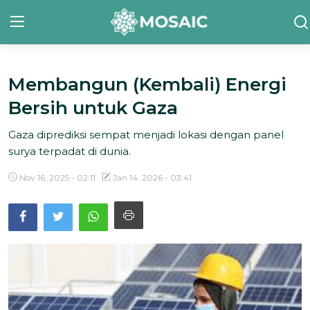
Membangun (Kembali) Energi
Contact
Bersih untuk Gaza
Tentang Kami
Gaza diprediksi sempat menjadi lokasi dengan panel
Risalah
surya terpadat di dunia.
Team Kami
Nov 16, 2025 - 02:11
Jan 14, 2026 - 03:41
Galeri
Inisiatif
Sorotan Berita
Bahasa