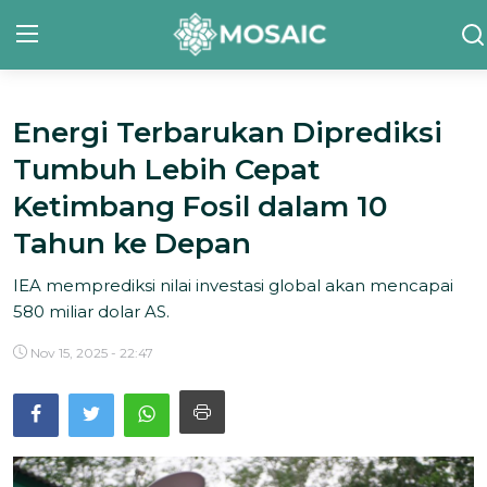
Energi Terbarukan Diprediksi
Contact
Tumbuh Lebih Cepat
Tentang Kami
Ketimbang Fosil dalam 10
Risalah
Tahun ke Depan
Team Kami
IEA memprediksi nilai investasi global akan mencapai
580 miliar dolar AS.
Galeri
Nov 15, 2025 - 22:47
Inisiatif
Sorotan Berita
Bahasa