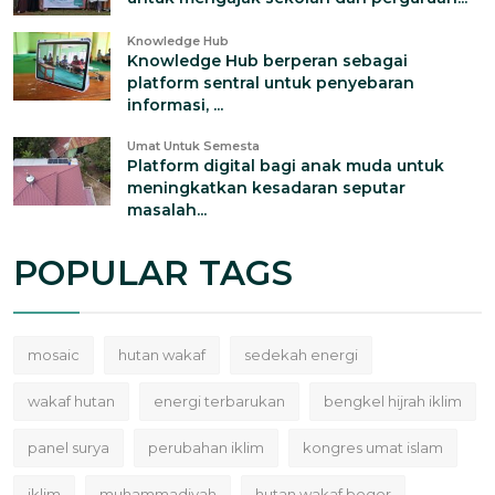
Knowledge Hub
Knowledge Hub berperan sebagai
platform sentral untuk penyebaran
informasi, ...
Umat Untuk Semesta
Platform digital bagi anak muda untuk
meningkatkan kesadaran seputar
masalah...
POPULAR TAGS
mosaic
hutan wakaf
sedekah energi
wakaf hutan
energi terbarukan
bengkel hijrah iklim
panel surya
perubahan iklim
kongres umat islam
iklim
muhammadiyah
hutan wakaf bogor