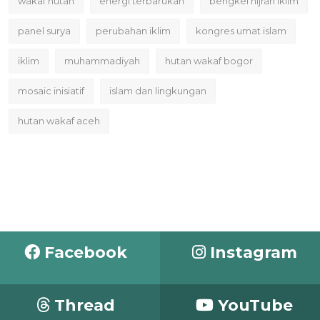
wakaf hutan
energi terbarukan
bengkel hijrah iklim
panel surya
perubahan iklim
kongres umat islam
iklim
muhammadiyah
hutan wakaf bogor
mosaic inisiatif
islam dan lingkungan
hutan wakaf aceh
Facebook
Instagram
Thread
YouTube