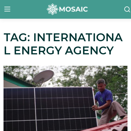
TAG: INTERNATIONA
Contact
L ENERGY AGENCY
Tentang Kami
Risalah
Team Kami
Galeri
Inisiatif
Sorotan Berita
Bahasa