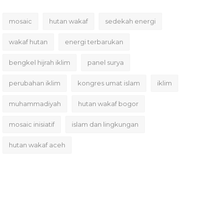
mosaic
hutan wakaf
sedekah energi
wakaf hutan
energi terbarukan
bengkel hijrah iklim
panel surya
perubahan iklim
kongres umat islam
iklim
muhammadiyah
hutan wakaf bogor
mosaic inisiatif
islam dan lingkungan
hutan wakaf aceh