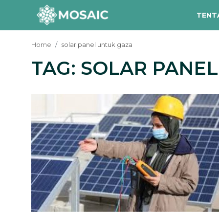
TENT
Home
solar panel untuk gaza
TAG: SOLAR PANE
Contact
Tentang Kami
Risalah
Team Kami
Galeri
Inisiatif
Sorotan Berita