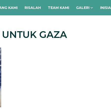
ANG KAMI
RISALAH
TEAM KAMI
GALERI
INISI
L UNTUK GAZA