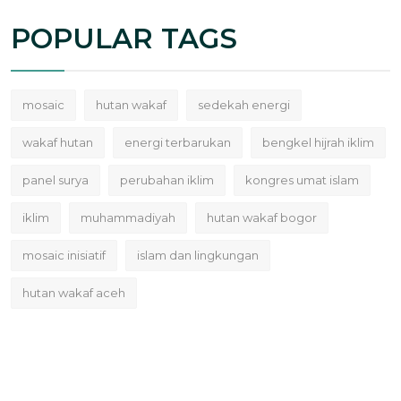
POPULAR TAGS
mosaic
hutan wakaf
sedekah energi
wakaf hutan
energi terbarukan
bengkel hijrah iklim
panel surya
perubahan iklim
kongres umat islam
iklim
muhammadiyah
hutan wakaf bogor
mosaic inisiatif
islam dan lingkungan
hutan wakaf aceh