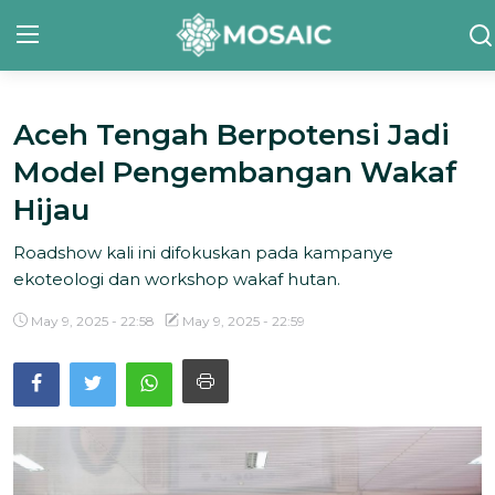
Aceh Tengah Berpotensi Jadi
Contact
Model Pengembangan Wakaf
Tentang Kami
Hijau
Risalah
Roadshow kali ini difokuskan pada kampanye
ekoteologi dan workshop wakaf hutan.
Team Kami
May 9, 2025 - 22:58
May 9, 2025 - 22:59
Galeri
Inisiatif
Sorotan Berita
Bahasa