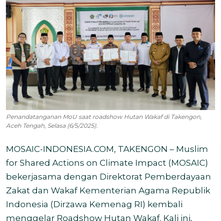
Penandatanganan MoU saat roadshow Hutan Wakaf di Takengon,
Aceh Tengah, Selasa (6/5/2025).
MOSAIC-INDONESIA.COM
, TAKENGON – Muslim
for Shared Actions on Climate Impact (MOSAIC)
bekerjasama dengan Direktorat Pemberdayaan
Zakat dan Wakaf Kementerian Agama Republik
Indonesia (Dirzawa Kemenag RI) kembali
menggelar Roadshow Hutan Wakaf. Kali ini,