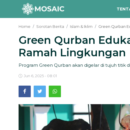
TENT
Home
Sorotan Berita
Islam & Iklim
Green Qurban E
Green Qurban Eduka
Contact
Ramah Lingkungan
Tentang Kami
Risalah
Program Green Qurban akan digelar di tujuh titik d
Team Kami
Jun 6, 2025 - 08:01
Galeri
Inisiatif
Sorotan Berita