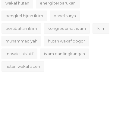
wakaf hutan
energi terbarukan
bengkel hijrah iklim
panel surya
perubahan iklim
kongres umat islam
iklim
muhammadiyah
hutan wakaf bogor
mosaic inisiatif
islam dan lingkungan
hutan wakaf aceh