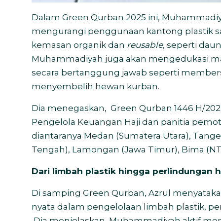
Dalam Green Qurban 2025 ini, Muhammadi
mengurangi penggunaan kantong plastik 
kemasan organik dan
reusable
, seperti daun
Muhammadiyah juga akan mengedukasi ma
secara bertanggung jawab seperti membersi
menyembelih hewan kurban.
Dia menegaskan,
Green Qurban 1446 H/202
Pengelola Keuangan Haji dan panitia pemoto
diantaranya Medan (Sumatera Utara), Tangera
Tengah), Lamongan (Jawa Timur), Bima (NTB
Dari limbah plastik hingga perlindungan 
Di samping Green Qurban, Azrul menyataka
nyata dalam pengelolaan limbah plastik, p
Dia menjelaskan, Muhammadiyah aktif meng