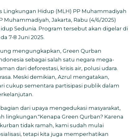
is Lingkungan Hidup (MLH) PP Muhammadiyah
P Muhammadiyah, Jakarta, Rabu (4/6/2025)
dup Sedunia. Program tersebut akan digelar di
ada 7-8 Juni 2025.
jung mengungkapkan, Green Qurban
ndonesia sebagai salah satu negara mega-
n dari deforestasi, krisis air, polusi udara.
asa. Meski demikian, Azrul mengatakan,
ari cukup sementara partisipasi publik dalam
rkelanjutan.
 bagian dari upaya mengedukasi masyarakat,
ah lingkungan."Kenapa Green Qurban? Karena
kurban tidak ramah, kami sudah mulai
alisasi, tetapi kita juga memperhatikan