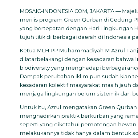
MOSAIC-INDONESIA.COM,
JAKARTA — Majel
merilis program Green Qurban di Gedung P
yang bertepatan dengan Hari Lingkungan Hi
tujuh titik di berbagai daerah di Indonesia p
Ketua MLH PP Muhammadiyah M Azrul Tan
dilatarbelakangi dengan kesadaran bahwa I
biodiversity yang menghadapi berbagai ancama
Dampak perubahan iklim pun sudah kian ter
kesadaran kolektif masyarakat masih jauh d
menjaga lingkungan belum sistemik dan be
Untuk itu, Azrul mengatakan Green Qurban
menghadirkan praktik berkurban yang ram
seperti yang diketahui pemotongan hewan 
melakukannya tidak hanya dalam bentuk sosi