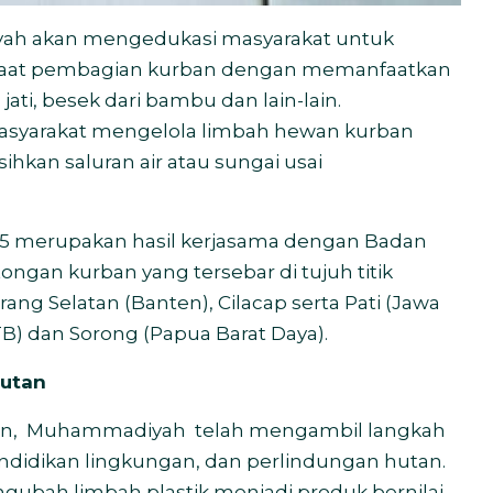
yah akan mengedukasi masyarakat untuk
saat pembagian kurban dengan memanfaatkan
 jati, besek dari bambu dan lain-lain.
syarakat mengelola limbah hewan kurban
hkan saluran air atau sungai usai
5 merupakan hasil kerjasama dengan Badan
ngan kurban yang tersebar di tujuh titik
ng Selatan (Banten), Cilacap serta Pati (Jawa
) dan Sorong (Papua Barat Daya).
hutan
n,
Muhammadiyah
telah mengambil langkah
endidikan lingkungan, dan perlindungan hutan.
ubah limbah plastik menjadi produk bernilai,