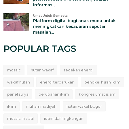
informasi, ...
Umat Untuk Semesta
Platform digital bagi anak muda untuk
meningkatkan kesadaran seputar
masalah...
POPULAR TAGS
mosaic
hutan wakaf
sedekah energi
wakaf hutan
energi terbarukan
bengkel hijrah iklim
panel surya
perubahan iklim
kongres umat islam
iklim
muhammadiyah
hutan wakaf bogor
mosaic inisiatif
islam dan lingkungan