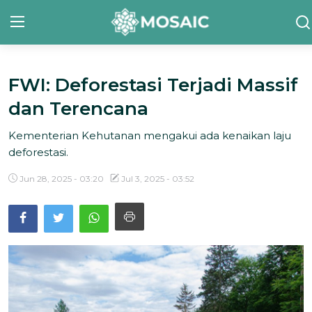
FWI: Deforestasi Terjadi Massif
Contact
dan Terencana
Tentang Kami
Kementerian Kehutanan mengakui ada kenaikan laju
Risalah
deforestasi.
Team Kami
Jun 28, 2025 - 03:20
Jul 3, 2025 - 03:52
Galeri
Inisiatif
Sorotan Berita
Bahasa