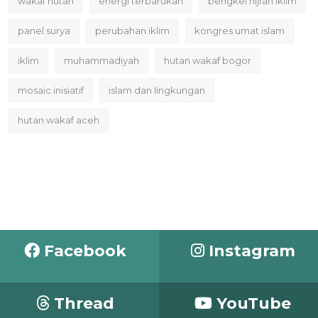
wakaf hutan
energi terbarukan
bengkel hijrah iklim
panel surya
perubahan iklim
kongres umat islam
iklim
muhammadiyah
hutan wakaf bogor
mosaic inisiatif
islam dan lingkungan
hutan wakaf aceh
Facebook
Instagram
Thread
YouTube