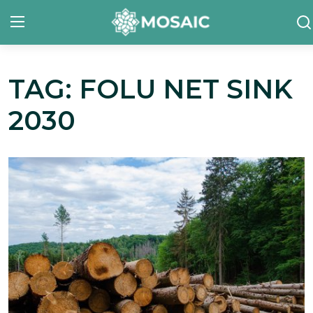
TAG: FOLU NET SINK
Contact
2030
Tentang Kami
Risalah
Team Kami
Galeri
Inisiatif
Sorotan Berita
Bahasa