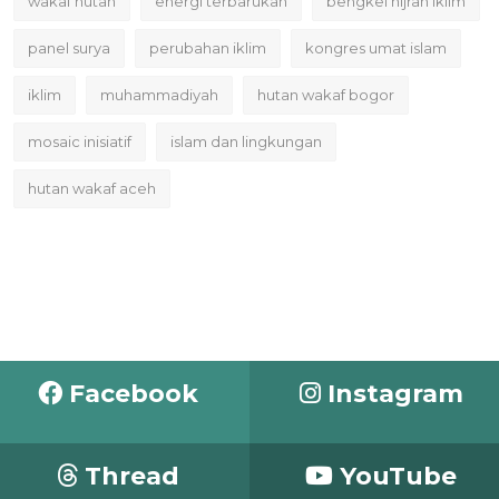
wakaf hutan
energi terbarukan
bengkel hijrah iklim
panel surya
perubahan iklim
kongres umat islam
iklim
muhammadiyah
hutan wakaf bogor
mosaic inisiatif
islam dan lingkungan
hutan wakaf aceh
Facebook
Instagram
Thread
YouTube