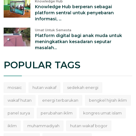
Knowledge Hub
Knowledge Hub berperan sebagai
platform sentral untuk penyebaran
informasi, ...
Umat Untuk Semesta
Platform digital bagi anak muda untuk
meningkatkan kesadaran seputar
masalah...
POPULAR TAGS
mosaic
hutan wakaf
sedekah energi
wakaf hutan
energi terbarukan
bengkel hijrah iklim
panel surya
perubahan iklim
kongres umat islam
iklim
muhammadiyah
hutan wakaf bogor