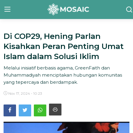
Di COP29, Hening Parlan
Contact
Kisahkan Peran Penting Umat
Tentang Kami
Islam dalam Solusi Iklim
Risalah
Melalui inisiatif berbasis agama, GreenFaith dan
Muhammadiyah menciptakan hubungan komunitas
Team Kami
yang tepercaya dan berdampak.
Galeri
Nov 17, 2024 - 10:23
Inisiatif
Sorotan Berita
Bahasa