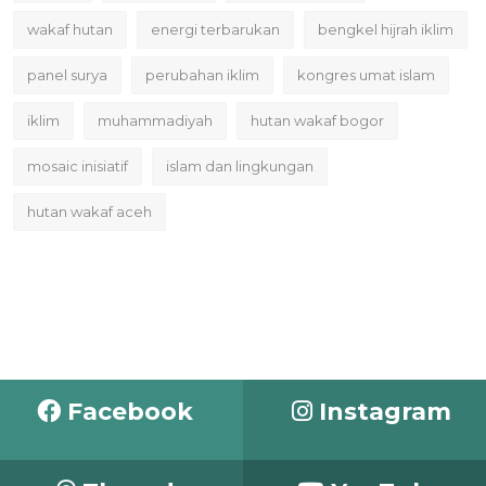
wakaf hutan
energi terbarukan
bengkel hijrah iklim
panel surya
perubahan iklim
kongres umat islam
iklim
muhammadiyah
hutan wakaf bogor
mosaic inisiatif
islam dan lingkungan
hutan wakaf aceh
Facebook
Instagram