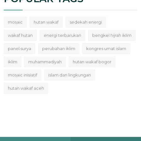
mosaic
hutan wakaf
sedekah energi
wakaf hutan
energi terbarukan
bengkel hijrah iklim
panel surya
perubahan iklim
kongres umat islam
iklim
muhammadiyah
hutan wakaf bogor
mosaic inisiatif
islam dan lingkungan
hutan wakaf aceh