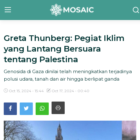
Greta Thunberg: Pegiat Iklim
Contact
yang Lantang Bersuara
Tentang Kami
tentang Palestina
Risalah
Genosida di Gaza dinilai telah meningkatkan terjadinya
polusi udara, tanah dan air hingga berlipat ganda
Team Kami
Oct 15, 2024 - 15:44
Oct 17, 2024 - 00:40
Galeri
Inisiatif
Sorotan Berita
Bahasa