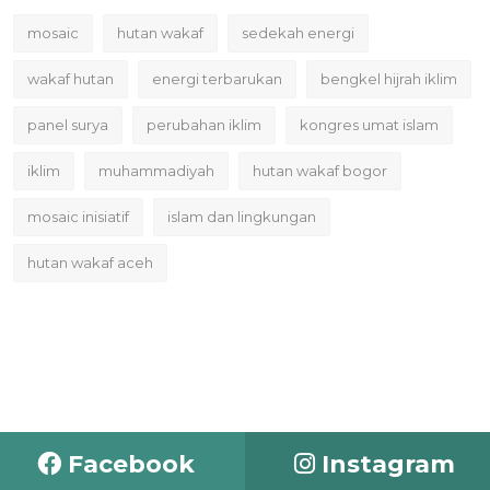
mosaic
hutan wakaf
sedekah energi
wakaf hutan
energi terbarukan
bengkel hijrah iklim
panel surya
perubahan iklim
kongres umat islam
iklim
muhammadiyah
hutan wakaf bogor
mosaic inisiatif
islam dan lingkungan
hutan wakaf aceh
Facebook
Instagram