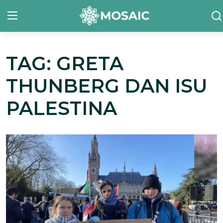
TAG: GRETA
Contact
THUNBERG DAN ISU
Tentang Kami
PALESTINA
Risalah
Team Kami
Galeri
Inisiatif
Sorotan Berita
Bahasa