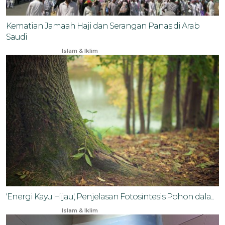
Kematian Jamaah Haji dan Serangan Panas di Arab
Saudi
Jun 24, 2024
Islam & Iklim
'Energi Kayu Hijau', Penjelasan Fotosintesis Pohon dala...
Feb 14, 2024
Islam & Iklim