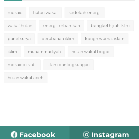
mosaic
hutan wakaf
sedekah energi
wakaf hutan
energi terbarukan
bengkel hijrah iklim
panel surya
perubahan iklim
kongres umat islam
iklim
muhammadiyah
hutan wakaf bogor
mosaic inisiatif
islam dan lingkungan
hutan wakaf aceh
Facebook
Instagram