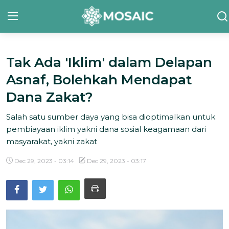
Tak Ada 'Iklim' dalam Delapan
Contact
Asnaf, Bolehkah Mendapat
Tentang Kami
Dana Zakat?
Risalah
Salah satu sumber daya yang bisa dioptimalkan untuk
pembiayaan iklim yakni dana sosial keagamaan dari
Team Kami
masyarakat, yakni zakat
Galeri
Dec 29, 2023 - 03:14
Dec 29, 2023 - 03:17
Inisiatif
Sorotan Berita
Bahasa