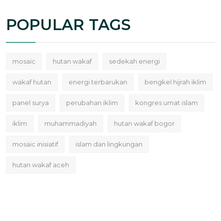
POPULAR TAGS
mosaic
hutan wakaf
sedekah energi
wakaf hutan
energi terbarukan
bengkel hijrah iklim
panel surya
perubahan iklim
kongres umat islam
iklim
muhammadiyah
hutan wakaf bogor
mosaic inisiatif
islam dan lingkungan
hutan wakaf aceh