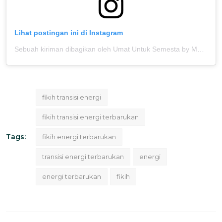
Lihat postingan ini di Instagram
Sebuah kiriman dibagikan oleh Umat Untuk Semesta by MOSAIC (@umatuntuksemesta)
fikih transisi energi
fikih transisi energi terbarukan
Tags:
fikih energi terbarukan
transisi energi terbarukan
energi
energi terbarukan
fikih