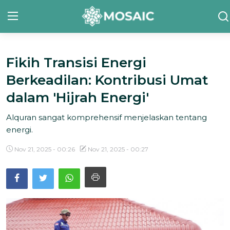
Fikih Transisi Energi
Contact
Berkeadilan: Kontribusi Umat
Tentang Kami
dalam 'Hijrah Energi'
Risalah
Alquran sangat komprehensif menjelaskan tentang
energi.
Team Kami
Nov 21, 2025 - 00:26
Nov 21, 2025 - 00:27
Galeri
Inisiatif
Sorotan Berita
Bahasa