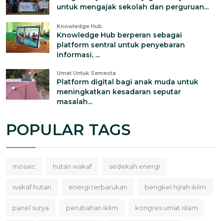
untuk mengajak sekolah dan perguruan...
Knowledge Hub
Knowledge Hub berperan sebagai
platform sentral untuk penyebaran
informasi, ...
Umat Untuk Semesta
Platform digital bagi anak muda untuk
meningkatkan kesadaran seputar
masalah...
POPULAR TAGS
mosaic
hutan wakaf
sedekah energi
wakaf hutan
energi terbarukan
bengkel hijrah iklim
panel surya
perubahan iklim
kongres umat islam