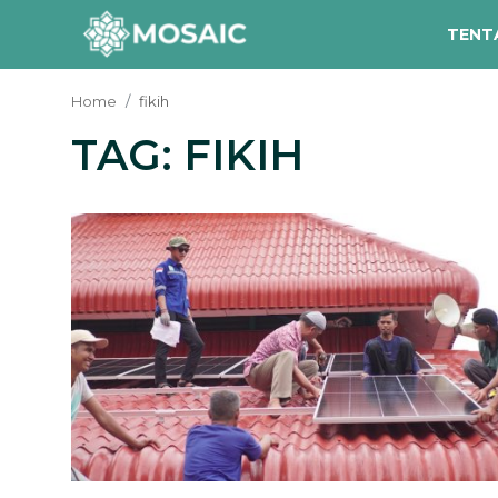
TENT
Home
fikih
TAG: FIKIH
Contact
Tentang Kami
Risalah
Team Kami
Galeri
Inisiatif
Sorotan Berita