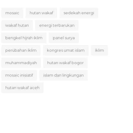
mosaic
hutan wakaf
sedekah energi
wakaf hutan
energi terbarukan
bengkel hijrah iklim
panel surya
perubahan iklim
kongres umat islam
iklim
muhammadiyah
hutan wakaf bogor
mosaic inisiatif
islam dan lingkungan
hutan wakaf aceh