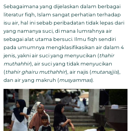
Sebagaimana yang dijelaskan dalam berbagai
literatur fiqh, Islam sangat perhatian terhadap
isu air, hal ini sebab peribadatan tidak lepas dari
yang namanya suci, di mana lumrahnya air
sebagai alat utama bersuci. Ilmu fiqh sendiri
pada umumnya mengklasifikasikan air dalam 4
jenis, yakni air suci yang menyucikan (
thahir
muthahhir
), air suci yang tidak menyucikan
(
thahir ghairu muthahhir
), air najis (
mutanajjis
),
dan air yang makruh (
musyammas
).