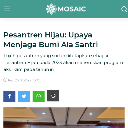
Pesantren Hijau: Upaya
Contact
Menjaga Bumi Ala Santri
Tentang Kami
Tujuh pesantren yang sudah ditetapkan sebagai
Risalah
Pesantren Hijau pada 2023 akan meneruskan program
aksi iklim pada tahun ini
Team Kami
Feb 25, 2024 - 10:01
Galeri
Inisiatif
Sorotan Berita
Bahasa