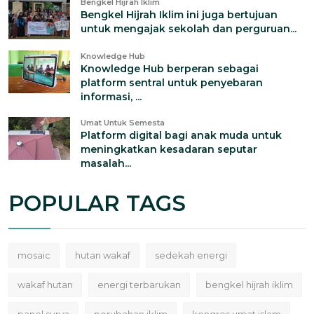
Bengkel Hijrah Iklim
Bengkel Hijrah Iklim ini juga bertujuan
untuk mengajak sekolah dan perguruan...
Knowledge Hub
Knowledge Hub berperan sebagai
platform sentral untuk penyebaran
informasi, ...
Umat Untuk Semesta
Platform digital bagi anak muda untuk
meningkatkan kesadaran seputar
masalah...
POPULAR TAGS
mosaic
hutan wakaf
sedekah energi
wakaf hutan
energi terbarukan
bengkel hijrah iklim
panel surya
perubahan iklim
kongres umat islam