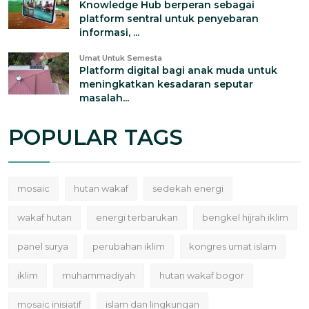
Knowledge Hub berperan sebagai
platform sentral untuk penyebaran
informasi, ...
Umat Untuk Semesta
Platform digital bagi anak muda untuk
meningkatkan kesadaran seputar
masalah...
POPULAR TAGS
mosaic
hutan wakaf
sedekah energi
wakaf hutan
energi terbarukan
bengkel hijrah iklim
panel surya
perubahan iklim
kongres umat islam
iklim
muhammadiyah
hutan wakaf bogor
mosaic inisiatif
islam dan lingkungan