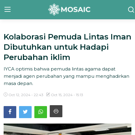
Kolaborasi Pemuda Lintas Iman
Contact
Dibutuhkan untuk Hadapi
Tentang Kami
Perubahan iklim
Risalah
IYCA optimis bahwa pemuda lintas agama dapat
menjadi agen perubahan yang mampu menghadirkan
Team Kami
masa depan.
Galeri
Oct 12, 2024 - 22:43
Oct 15, 2024 - 15:13
Inisiatif
Sorotan Berita
Bahasa