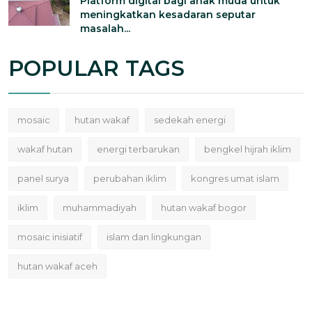
Platform digital bagi anak muda untuk
meningkatkan kesadaran seputar
masalah...
POPULAR TAGS
mosaic
hutan wakaf
sedekah energi
wakaf hutan
energi terbarukan
bengkel hijrah iklim
panel surya
perubahan iklim
kongres umat islam
iklim
muhammadiyah
hutan wakaf bogor
mosaic inisiatif
islam dan lingkungan
hutan wakaf aceh