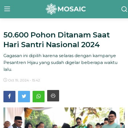
50.600 Pohon Ditanam Saat
Contact
Hari Santri Nasional 2024
Tentang Kami
Gagasan ini dipilih karena selaras dengan kampanye
Risalah
Pesantren Hijau yang sudah digelar beberapa waktu
lalu.
Team Kami
Oct 19, 2024 - 15:42
Galeri
Inisiatif
Sorotan Berita
Bahasa