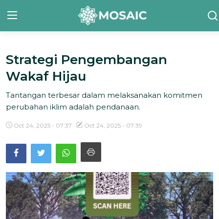
Strategi Pengembangan
Contact
Wakaf Hijau
Tentang Kami
Tantangan terbesar dalam melaksanakan komitmen
Risalah
perubahan iklim adalah pendanaan.
Team Kami
Oct 24, 2025 - 07:37
Oct 24, 2025 - 07:39
Galeri
Inisiatif
Sorotan Berita
Bahasa