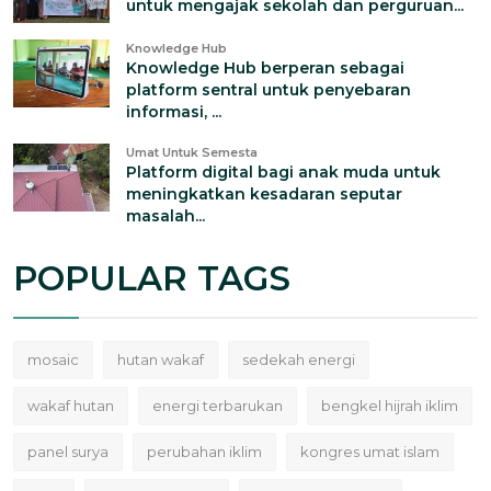
untuk mengajak sekolah dan perguruan...
Knowledge Hub
Knowledge Hub berperan sebagai
platform sentral untuk penyebaran
informasi, ...
Umat Untuk Semesta
Platform digital bagi anak muda untuk
meningkatkan kesadaran seputar
masalah...
POPULAR TAGS
mosaic
hutan wakaf
sedekah energi
wakaf hutan
energi terbarukan
bengkel hijrah iklim
panel surya
perubahan iklim
kongres umat islam