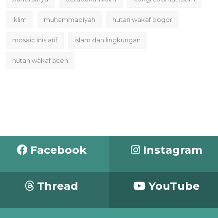
iklim
muhammadiyah
hutan wakaf bogor
mosaic inisiatif
islam dan lingkungan
hutan wakaf aceh
Facebook
Instagram
Thread
YouTube