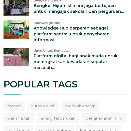
Bengkel Hijrah Iklim
Bengkel Hijrah Iklim ini juga bertujuan
untuk mengajak sekolah dan perguruan...
Knowledge Hub
Knowledge Hub berperan sebagai
platform sentral untuk penyebaran
informasi, ...
Umat Untuk Semesta
Platform digital bagi anak muda untuk
meningkatkan kesadaran seputar
masalah...
POPULAR TAGS
mosaic
hutan wakaf
sedekah energi
wakaf hutan
energi terbarukan
bengkel hijrah iklim
panel surya
perubahan iklim
kongres umat islam